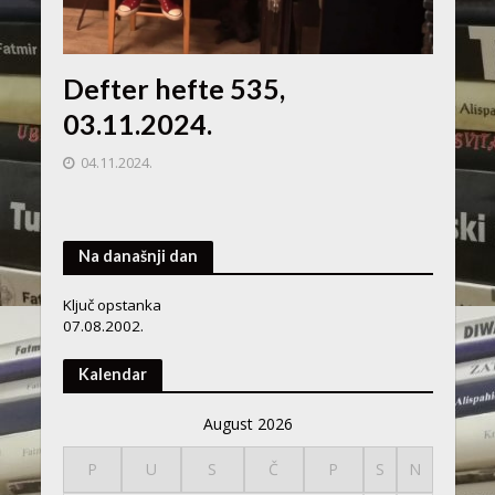
Defter hefte 535,
03.11.2024.
04.11.2024.
Na današnji dan
Ključ opstanka
07.08.2002.
Kalendar
August 2026
P
U
S
Č
P
S
N