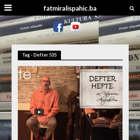
fatmiralispahic.ba
Tag - Defter 535