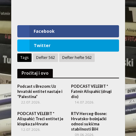
Facebook
Twitter
Tags
Defter 562
Defter hefte 562
Pročitaj i ovo
Podcast s Brezom: Uz
PODCAST VELEBIT *
hrvatski entitet nastaje i
Fatmir Alispahić (drugi
“Palestina”
dio)
22.07.2026.
14.07.2026.
PODCAST VELEBIT *
RTV Herceg-Bosne:
Alispahić: Treći entitet je
Hrvatsko-bošnjački
klopka za Hrvate
odnosi su kičma
stabilnosti BiH
12.07.2026.
09.06.2026.