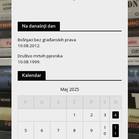
Na današnji dan
Bošnjaci bez građanskih prava
10.08.2012.
Društvo mrtvih pjesnika
10.08.1999.
Kalendar
Maj 2025
P
U
S
Č
P
S
N
1
2
3
4
1
1
5
6
7
8
9
0
1