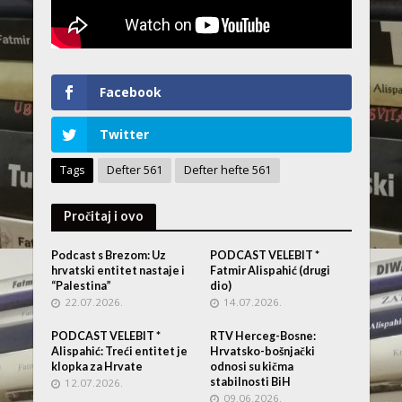
Facebook
Twitter
Tags
Defter 561
Defter hefte 561
Pročitaj i ovo
Podcast s Brezom: Uz
PODCAST VELEBIT *
hrvatski entitet nastaje i
Fatmir Alispahić (drugi
“Palestina”
dio)
22.07.2026.
14.07.2026.
PODCAST VELEBIT *
RTV Herceg-Bosne:
Alispahić: Treći entitet je
Hrvatsko-bošnjački
klopka za Hrvate
odnosi su kičma
stabilnosti BiH
12.07.2026.
09.06.2026.