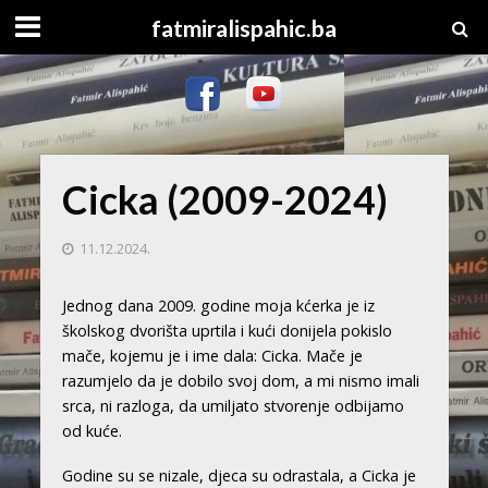
fatmiralispahic.ba
Cicka (2009-2024)
11.12.2024.
Jednog dana 2009. godine moja kćerka je iz
školskog dvorišta uprtila i kući donijela pokislo
mače, kojemu je i ime dala: Cicka. Mače je
razumjelo da je dobilo svoj dom, a mi nismo imali
srca, ni razloga, da umiljato stvorenje odbijamo
od kuće.
Godine su se nizale, djeca su odrastala, a Cicka je