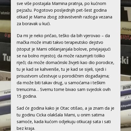
sve više postajala Mamina pratnja, po kućnom
pejzažu. Pogotovo posljednjih pet-šest godina
otkad je Mama zbog zdravstvenih razloga vezana
za boravak u kući.
Da mi je neko pričao, teško da bih vjerovao – da
mačka može imati takvo terapeutsko dejstvo
(stoput je Mami otklanjanjala bolove, privijajajući
se na bolno mjesto); da može razumjeti toliko
riječi; da može domaćinski živjeti kao dio porodice,
tu je kad se kahveniše, tu je kad se sijeli, sjedi i
prisustvom učestvuje u porodičnim događajima;
da može biti takav drug, u samoćama i teškim
trenucima… Svemu tome bivao sam svjedok ovih
15 godina.
Sad će godina kako je Otac otišao, a ja znam da je
tu godinu Cicka olakšala Mami, u onim satima
samoće, kada kućom odjekuju otkucaji sata i sati
bez kraja.