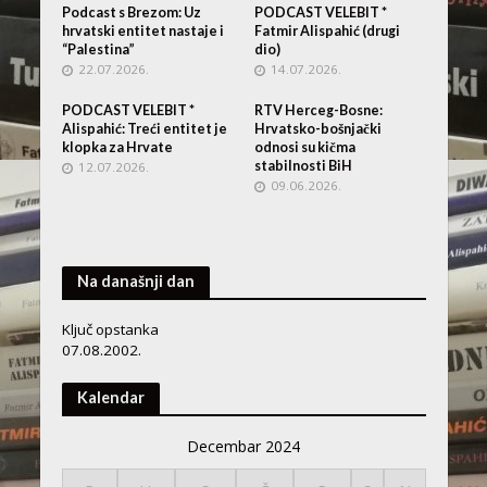
Podcast s Brezom: Uz
PODCAST VELEBIT *
hrvatski entitet nastaje i
Fatmir Alispahić (drugi
“Palestina”
dio)
22.07.2026.
14.07.2026.
PODCAST VELEBIT *
RTV Herceg-Bosne:
Alispahić: Treći entitet je
Hrvatsko-bošnjački
klopka za Hrvate
odnosi su kičma
stabilnosti BiH
12.07.2026.
09.06.2026.
Na današnji dan
Ključ opstanka
07.08.2002.
Kalendar
Decembar 2024