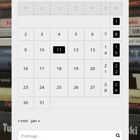
P
U
S
Č
P
S
N
1
2
3
4
5
6
7
8
1
1
9
10
11
12
13
4
5
2
2
16
17
18
19
20
1
2
2
2
23
24
25
26
27
8
9
30
31
« nov
jan »