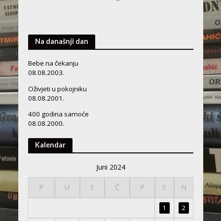
Na današnji dan
Bebe na čekanju
08.08.2003.
Oživjeti u pokojniku
08.08.2001.
400 godina samoće
08.08.2000.
Kalendar
Juni 2024
P
U
S
Č
P
S
N
1
2