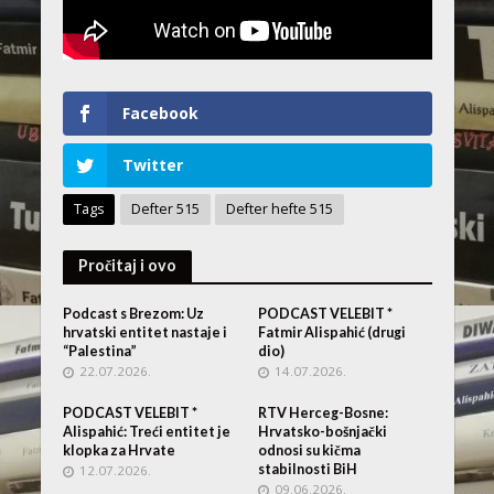
Facebook
Twitter
Tags
Defter 515
Defter hefte 515
Pročitaj i ovo
Podcast s Brezom: Uz
PODCAST VELEBIT *
hrvatski entitet nastaje i
Fatmir Alispahić (drugi
“Palestina”
dio)
22.07.2026.
14.07.2026.
PODCAST VELEBIT *
RTV Herceg-Bosne:
Alispahić: Treći entitet je
Hrvatsko-bošnjački
klopka za Hrvate
odnosi su kičma
stabilnosti BiH
12.07.2026.
09.06.2026.