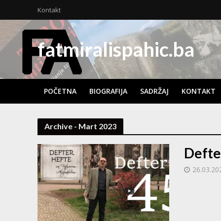
Kontakt
fatmiralispahic.ba
POČETNA
BIOGRAFIJA
SADRŽAJ
KONTAKT
Archive - Mart 2023
Defte
26.03.20