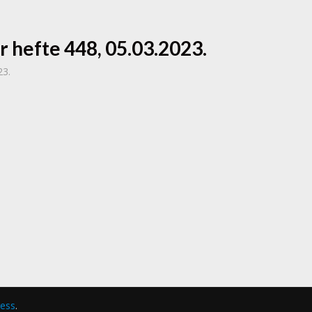
r hefte 448, 05.03.2023.
23.
ess
.