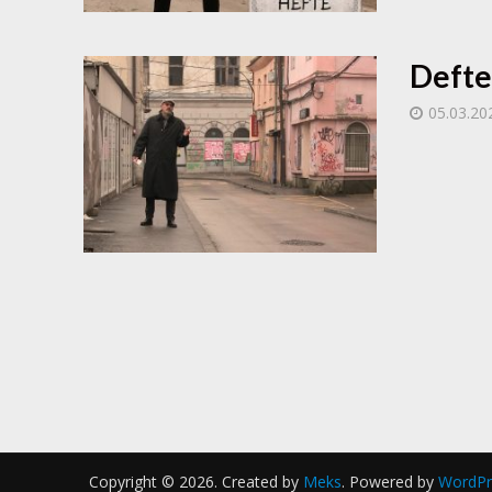
Defte
05.03.20
Copyright © 2026. Created by
Meks
. Powered by
WordPr