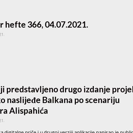
r hefte 366, 04.07.2021.
21.
ji predstavljeno drugo izdanje proj
o naslijeđe Balkana po scenariju
ra Alispahića
21.
a digitalne priče i u drugoj verziji aplikacije napisao je publi