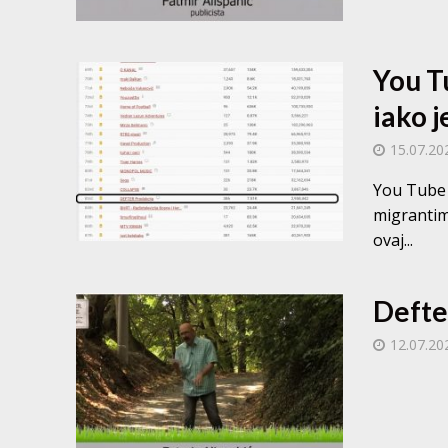
You T
iako 
15.07.20
You Tube 
migrantim
ovaj...
Defte
12.07.20