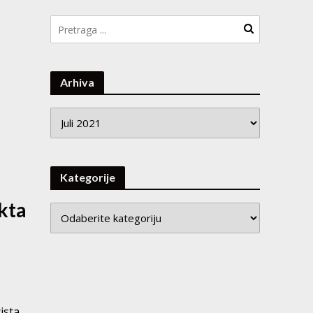
Arhiva
Arhiva
Kategorije
ekta
cista