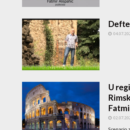
Defte
04.07.20
U regi
Rimsk
Fatmi
02.07.20
Scenario z