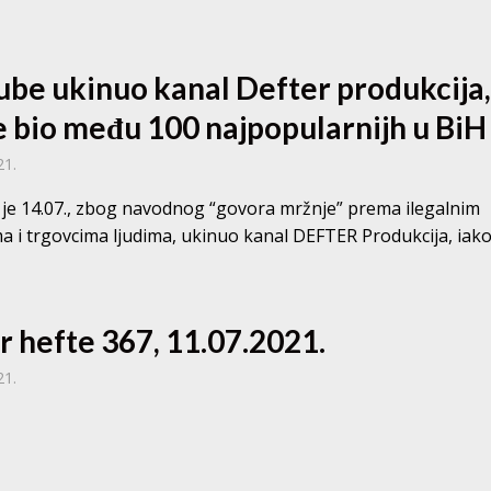
ube ukinuo kanal Defter produkcija
je bio među 100 najpopularnijh u BiH
21.
je 14.07., zbog navodnog “govora mržnje” prema ilegalnim
a i trgovcima ljudima, ukinuo kanal DEFTER Produkcija, iako
r hefte 367, 11.07.2021.
21.