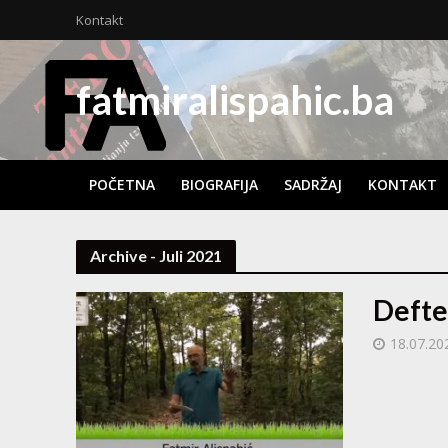
Kontakt
fatmiralispahic.ba
POČETNA
BIOGRAFIJA
SADRŽAJ
KONTAKT
Archive - Juli 2021
Defte
18.07.20