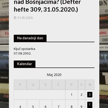
nad Bošnjacima? (Defter
hefte 309, 31.05.2020.)
31.05.2020.
Na današnji dan
Ključ opstanka
07.08.2002.
Kalendar
Maj 2020
P
U
S
Č
P
S
N
1
2
3
1
4
5
6
7
8
9