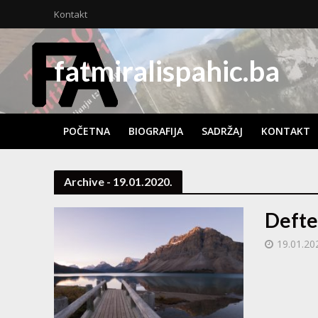
Kontakt
fatmiralispahic.ba
POČETNA
BIOGRAFIJA
SADRŽAJ
KONTAKT
Archive - 19.01.2020.
Defte
19.01.20