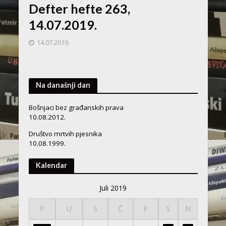
Defter hefte 263,
14.07.2019.
14.07.2019.
Na današnji dan
Bošnjaci bez građanskih prava
10.08.2012.
Društvo mrtvih pjesnika
10.08.1999.
Kalendar
Juli 2019
P
U
S
Č
P
S
N