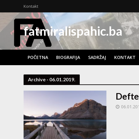
Kontakt
fatmiralispahic.ba
POČETNA
BIOGRAFIJA
SADRŽAJ
KONTAKT
Archive - 06.01.2019.
Defte
06.01.20