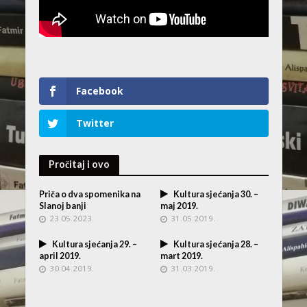
Facebook
Twitter
Pročitaj i ovo
Priča o dva spomenika na
Kultura sjećanja 30. –
Slanoj banji
maj 2019.
23.05.2023.
31.05.2019.
Kultura sjećanja 29. –
Kultura sjećanja 28. –
april 2019.
mart 2019.
30.04.2019.
31.03.2019.