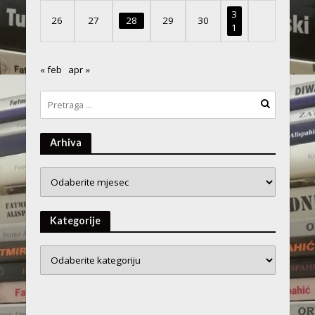
3
26
27
28
29
30
1
« feb
apr »
Arhiva
Arhiva
Kategorije