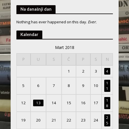
Na današnji dan
Nothing has ever happened on this day.
Ever.
Kalendar
Mart 2018
P
U
S
Č
P
S
N
1
2
3
4
1
5
6
7
8
9
10
1
1
12
13
14
15
16
17
8
2
19
20
21
22
23
24
5