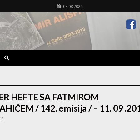
08.08.2026.
ER HEFTE SA FATMIROM
AHIĆEM / 142. emisija / – 11. 09 .20
16.