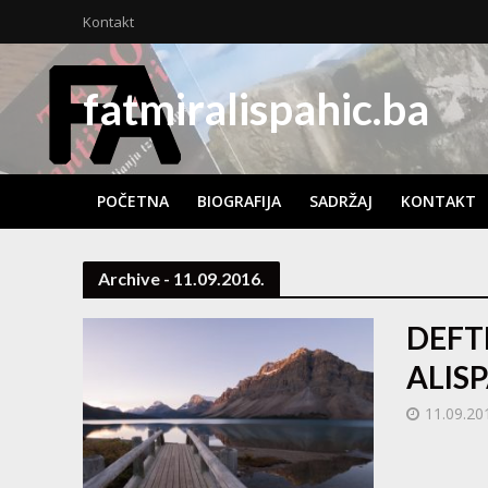
Kontakt
fatmiralispahic.ba
POČETNA
BIOGRAFIJA
SADRŽAJ
KONTAKT
Archive - 11.09.2016.
DEFT
ALISP
11.09.20