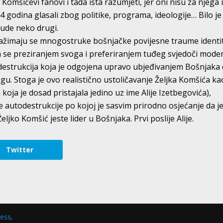
e Komšićevi fanovi i tada išta razumjeti, jer oni nisu za njega 
 godina glasali zbog politike, programa, ideologije… Bilo je
bude neko drugi.
žimaju se mnogostruke bošnjačke povijesne traume identit
a se preziranjem svoga i preferiranjem tuđeg svjedoči mode
todestrukcija koja je odgojena upravo ubjeđivanjem Bošnjaka
gu. Stoga je ovo realistično ustoličavanje Željka Komšića ka
oja je dosad pristajala jedino uz ime Alije Izetbegovića),
e autodestrukcije po kojoj je sasvim prirodno osjećanje da j
eljko Komšić jeste lider u Bošnjaka. Prvi poslije Alije.
Twitter
ess
.