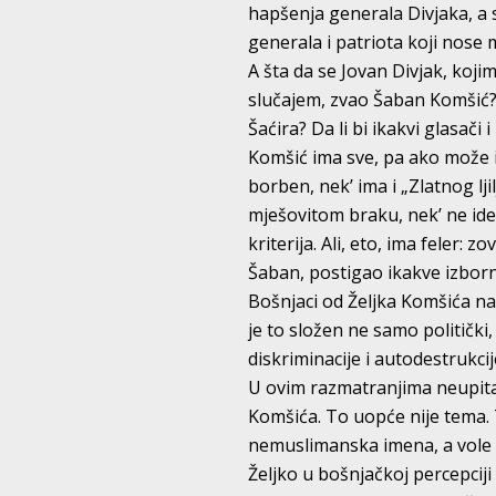
hapšenja generala Divjaka, a 
generala i patriota koji nose 
A šta da se Jovan Divjak, koji
slučajem, zvao Šaban Komšić? 
Šaćira? Da li bi ikakvi glasači
Komšić ima sve, pa ako može i b
borben, nek’ ima i „Zlatnog ljil
mješovitom braku, nek’ ne ide 
kriterija. Ali, eto, ima feler: 
Šaban, postigao ikakve izborn
Bošnjaci od Željka Komšića na
je to složen ne samo politički
diskriminacije i autodestrukci
U ovim razmatranjima neupitan j
Komšića. To uopće nije tema. 
nemuslimanska imena, a vole B
Željko u bošnjačkoj percepciji 