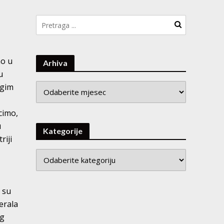
no u
Arhiva
u
Arhiva
ugim
cimo,
u
Kategorije
riji
u
i su
erala
og