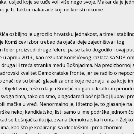
, usljed koje se tuđe voli više nego svoje. Makar da je jed
ako je to faktor nakarade koji ne koristi nikome.
ća ozbiljno je ugrozilo hrvatsku jednakost, a time i stabiln
 Komšićev izbor trebao da ojača ideje zajedništva i tog
feler proizvodi druge felere, pa se tako dogodilo i ovaj put
 u aprilu 2013., kao rezultat Komšićevog razlaza sa SDP-om
e druga ili treća stranka među Bošnjacima. Na predizbornoj 
kadrovski kvalitet Demokratske fronte, jer se radilo o nepoz
 znači da su birači glasali za one koje ne znaju, a za koje im 
ć. Objektivno, teško da je i Komšić mogao u kratkom periodu
l svoga tima, tako da smo, blagodareći bošnjačkoj ljubavi p
bili mačka u vreći. Nenormalno je, i štetno je, to glasanje na
drške nekoj kandidatskoj listi samo u ime podrške jednom čo
i kad se bošnjačka iluzija, zvana Demokratska fronta = Željko
ima, kao što je koaliranje sa ideološkim i predizbornim