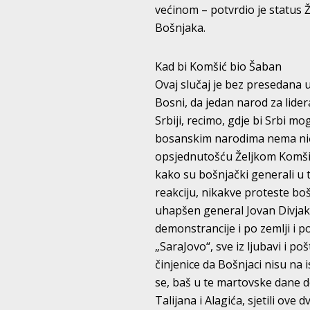
većinom – potvrdio je status 
Bošnjaka.
Kad bi Komšić bio Šaban
Ovaj slučaj je bez presedana u 
Bosni, da jedan narod za lidera
Srbiji, recimo, gdje bi Srbi mo
bosanskim narodima nema nič
opsjednutošću Željkom Komšiće
kako su bošnjački generali u t
reakciju, nikakve proteste boš
uhapšen general Jovan Divjak,
demonstrancije i po zemlji i 
„SaraJovo“, sve iz ljubavi i p
činjenice da Bošnjaci nisu na i
se, baš u te martovske dane d
Talijana i Alagića, sjetili ove