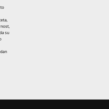
i
 to
eta,
rnost,
 da su
o
edan