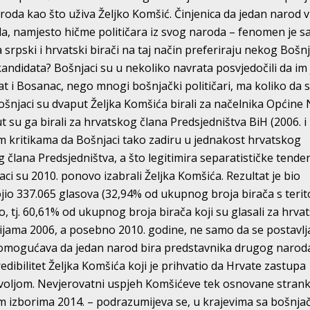
da kao što uživa Željko Komšić. Činjenica da jedan narod v
oda, namjesto hičme političara iz svog naroda – fenomen je 
a srpski i hrvatski birači na taj način preferiraju nekog Bošn
andidata? Bošnjaci su u nekoliko navrata posvjedočili da im 
at i Bosanac, nego mnogi bošnjački političari, ma koliko da 
ošnjaci su dvaput Željka Komšića birali za načelnika Općine
ut su ga birali za hrvatskog člana Predsjedništva BiH (2006. i
m kritikama da Bošnjaci tako zadiru u jednakost hrvatskog
 člana Predsjedništva, a što legitimira separatističke tenden
ci su 2010. ponovo izabrali Željka Komšića. Rezultat je bio
ojio 337.065 glasova (32,94% od ukupnog broja birača s terit
ko, tj. 60,61% od ukupnog broja birača koji su glasali za hrva
cijama 2006, a posebno 2010. godine, ne samo da se postavlj
 omogućava da jedan narod bira predstavnika drugog naroda
edibilitet Željka Komšića koji je prihvatio da Hrvate zastupa
oljom. Nevjerovatni uspjeh Komšićeve tek osnovane strank
 izborima 2014. – podrazumijeva se, u krajevima sa bošnj