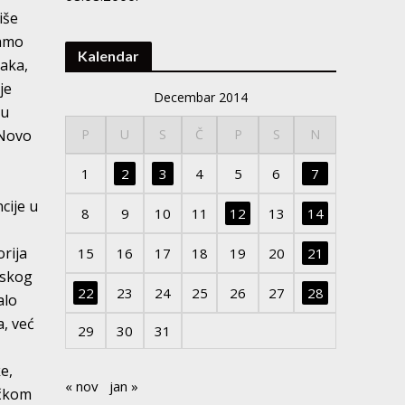
iše
samo
Kalendar
jaka,
je
Decembar 2014
su
 Novo
P
U
S
Č
P
S
N
1
2
3
4
5
6
7
cije u
8
9
10
11
12
13
14
orija
15
16
17
18
19
20
21
tskog
22
23
24
25
26
27
28
alo
, već
29
30
31
e,
« nov
jan »
ačkom