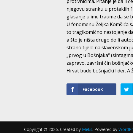
protivnicima. Pitanje je da li ć
njegovu stranku u proteklih 14
glasanje u ime traume da se 
U fenomenu Željka Komšića sa
to tragikomično nastojanje d
a što je ništa drugo do li au
strano tijelo na slavenskom ju
„prvog u Bošnjaka“ (sintagma k
zapravo, završni čin bošnjačk
Hrvat bude bošnjački lider. A Ž
Facebook
Copyright © 2026. Created by
Meks
. Powered by
WordPr