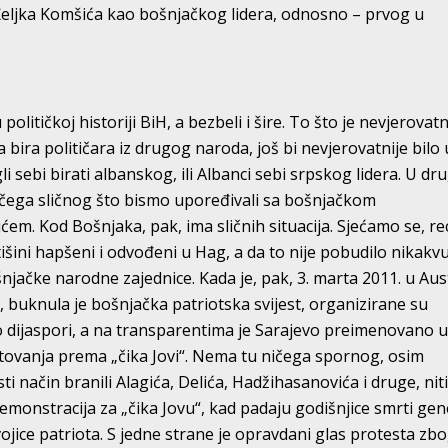
Željka Komšića kao bošnjačkog lidera, odnosno – prvog u
političkoj historiji BiH, a bezbeli i šire. To što je nevjerovat
 bira političara iz drugog naroda, još bi nevjerovatnije bilo 
gli sebi birati albanskog, ili Albanci sebi srpskog lidera. U dr
ega sličnog što bismo upoređivali sa bošnjačkom
m. Kod Bošnjaka, pak, ima sličnih situacija. Sjećamo se, re
išini hapšeni i odvođeni u Hag, a da to nije pobudilo nikakv
njačke narodne zajednice. Kada je, pak, 3. marta 2011. u Aust
 buknula je bošnjačka patriotska svijest, organizirane su
po dijaspori, a na transparentima je Sarajevo preimenovano 
oštovanja prema „čika Jovi“. Nema tu ničega spornog, osim
sti način branili Alagića, Delića, Hadžihasanovića i druge, nit
emonstracija za „čika Jovu“, kad padaju godišnjice smrti gen
 dvojice patriota. S jedne strane je opravdani glas protesta zb