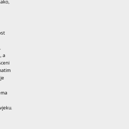
nako,
ost
.
, a
sceni
natim
je
rema
vjeku.