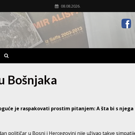
08.08.2026.
 u Bošnjaka
uće je raspakovati prostim pitanjem: A šta bi s njega 
edan političar u Bosni i Hercegovini nije uživao takve simpatije