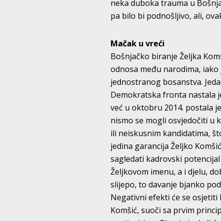
neka duboka trauma u Bošnjaka
pa bilo bi podnošljivo, ali, ov
Mačak u vreći
Bošnjačko biranje Željka Komši
odnosa među narodima, iako je
jednostranog bosanstva. Jedan 
Demokratska fronta nastala je
već u oktobru 2014. postala j
nismo se mogli osvjedočiti u 
ili neiskusnim kandidatima, što
jedina garancija Željko Komši
sagledati kadrovski potencija
Željkovom imenu, a i djelu, do
slijepo, to davanje bjanko po
Negativni efekti će se osjetit
Komšić, suoči sa prvim princip