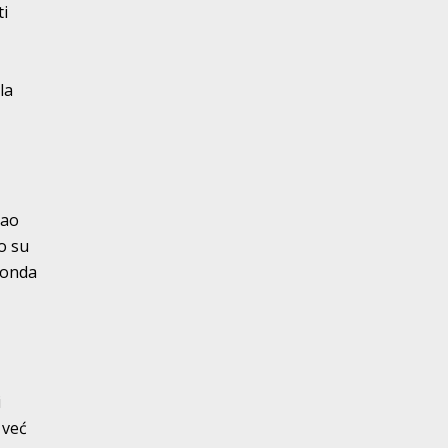
ti
la
vao
o su
 onda
i
 već