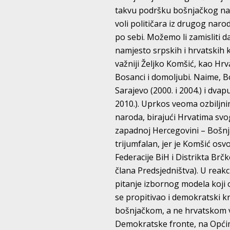
takvu podršku bošnjačkog naro
voli političara iz drugog nar
po sebi. Možemo li zamisliti d
namjesto srpskih i hrvatskih k
važniji Željko Komšić, kao Hrv
Bosanci i domoljubi. Naime, B
Sarajevo (2000. i 2004.) i dvap
2010.). Uprkos veoma ozbiljni
naroda, birajući Hrvatima svog
zapadnoj Hercegovini – Bošnja
trijumfalan, jer je Komšić osv
Federacije BiH i Distrikta Brč
člana Predsjedništva). U reak
pitanje izbornog modela koji
se propitivao i demokratski kr
bošnjačkom, a ne hrvatskom v
Demokratske fronte, na Općim