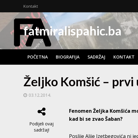
Kontakt
fatmiralispahic.ba
POČETNA
BIOGRAFIJA
SADRŽAJ
KONTAKT
Željko Komšić – prvi
03.12.2014.
Fenomen Željka Komšića mog
kad bi se zvao Šaban?
Podijeli ovaj
sadržaj!
Poslije Alije Izetbegovića ni j