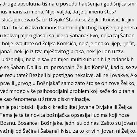
s druge apsolutna tišina u povodu hapšenja i godišnjica smr
muslimanska imena. Nije, valjda, da je u imenu štos?
m slučajem, zvao Šaćir Divjak? Šta da se Željko Komšić, kojim
Da li bi se ikakvi demonstrantni digli zbog hapšenja genera
 i u kakvoj mjeri glasali sa lidera Šabana? Evo, neka taj Šaban
olje kvalitete od Željka Komšića, nek’ je onako lijep, rječit,
jana“, nek’ je iz tzv. mješovitog braka, nek’ je i on u tzv.
u džamiju, nek’ je sav po mjeri multikulturnih i građanskih
zove se Šaban. Da li bi taj personalni Željko Komšić, kad bi se z
e rezultate? Bezbeli bi postigao nekakve, ali ne i ovakve. Ak
pravili „prvog u Bošnjaka“ samo zato što se on zove Željko,
, već mnogo više psihosocijalni problem koji seže do pitanja
je kao fenomena u žrtava diskriminacije.
e patriotski i ljudski kredibilitet Jovana Divjaka ili Željka
Tema je ta tajnovita bošnjačka opsesija ljudima koji nose
osnu, Bosance i Bošnjake, jedni su od nas. Zašto su Jovan 
važniji od Šaćira i Šabana? Nisu za to krivi ni Jovan ni Željko,