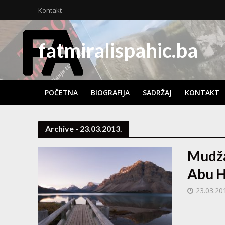
Kontakt
fatmiralispahic.ba
POČETNA
BIOGRAFIJA
SADRŽAJ
KONTAKT
Archive - 23.03.2013.
Mudža
Abu 
23.03.20