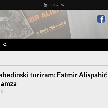
08.08.2026.
hedinski turizam: Fatmir Alispahić 
Hamza
13.