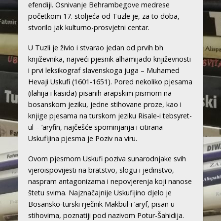
efendiji. Osnivanje Behrambegove medrese
početkom 17. stoljeća od Tuzle je, za to doba,
stvorilo jak kulturno-prosvjetni centar.
U Tuzli je živio i stvarao jedan od prvih bh
književnika, najveći pjesnik alhamijado književnosti
i prvi leksikograf slavenskoga juga – Muhamed
Hevaji Uskufi (1601-1651). Pored nekoliko pjesama
(ilahija i kasida) pisanih arapskim pismom na
bosanskom jeziku, jedne stihovane proze, kao i
knjige pjesama na turskom jeziku Risale-i tebsyret-
ul – ‘aryfin, najčešće spominjanja i citirana
Uskufijina pjesma je Poziv na viru.
Ovom pjesmom Uskufi poziva sunarodnjake svih
vjeroispovijesti na bratstvo, slogu i jedinstvo,
naspram antagonizama i nepovjerenja koji nanose
štetu svima. Najznačajnije Uskufijino djelo je
Bosansko-turski rječnik Makbul-i ‘aryf, pisan u
stihovima, poznatiji pod nazivom Potur-Šahidija.