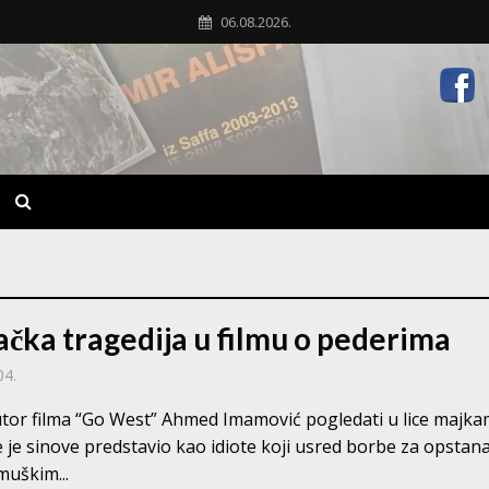
06.08.2026.
ačka tragedija u filmu o pederima
04.
utor filma “Go West” Ahmed Imamović pogledati u lice majk
e je sinove predstavio kao idiote koji usred borbe za opstan
muškim...