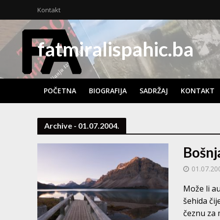
Kontakt
fatmiralispahic.ba
POČETNA
BIOGRAFIJA
SADRŽAJ
KONTAKT
Archive - 01.07.2004.
Bošnj
01.07.20
Može li a
šehida čij
čeznu za 