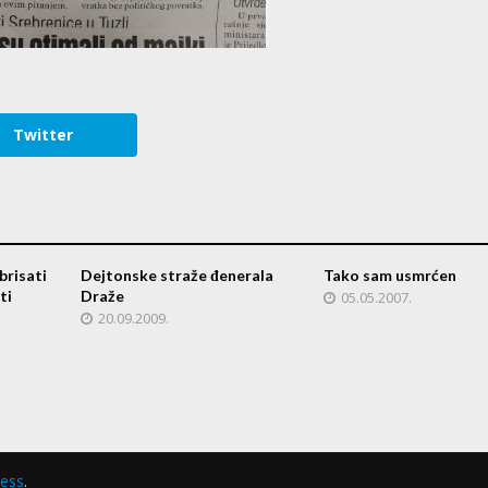
Twitter
zbrisati
Dejtonske straže đenerala
Tako sam usmrćen
ti
Draže
05.05.2007.
20.09.2009.
ess
.