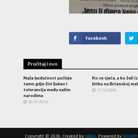
Facebook
Pročitaj i ovo
Naša budućnost počinje
Ko se sjeća, a ko želi i
tamo gdje živi ljubav i
bitku na Brčanskoj mal
tolerancija među našim
17.10.2009.
narodima
02.01.2010.
Copyright © 2026. Created by
Meks
. Powered by
WordPr