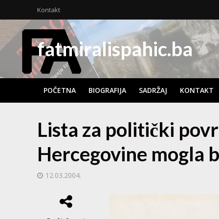
Kontakt
fatmiralispahic.ba
POČETNA
BIOGRAFIJA
SADRŽAJ
KONTAKT
Lista za politički pov
Hercegovine mogla bi
12.03.2004.