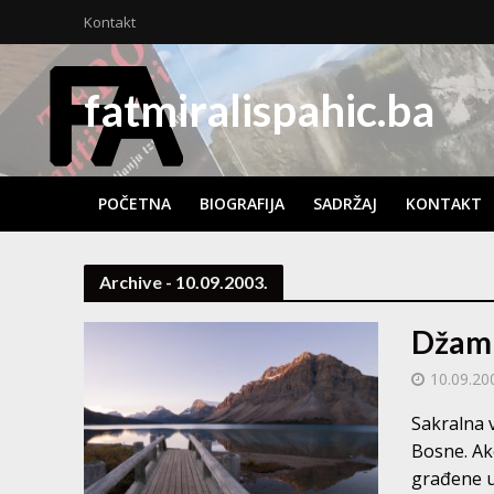
Kontakt
fatmiralispahic.ba
POČETNA
BIOGRAFIJA
SADRŽAJ
KONTAKT
Archive - 10.09.2003.
Džamij
10.09.20
Sakralna 
Bosne. Ak
građene u 