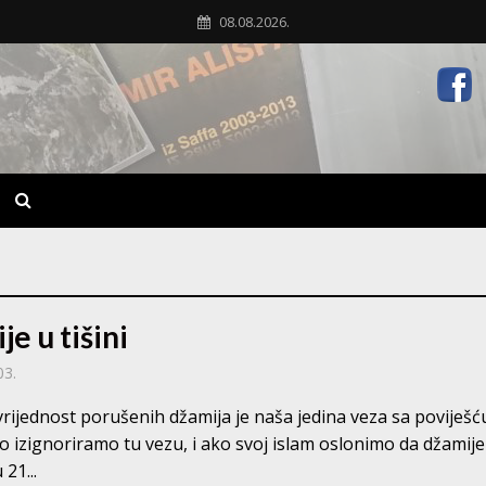
08.08.2026.
e u tišini
03.
vrijednost porušenih džamija je naša jedina veza sa poviješć
o izignoriramo tu vezu, i ako svoj islam oslonimo da džamije
21...