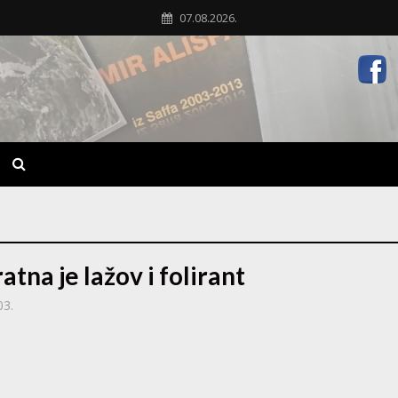
07.08.2026.
tna je lažov i folirant
03.