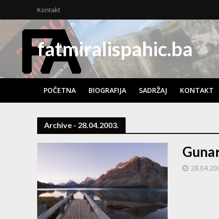
Kontakt
fatmiralispahic.ba
POČETNA
BIOGRAFIJA
SADRŽAJ
KONTAKT
Archive - 28.04.2003.
Gunara
28.04.20